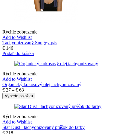
Rýchle zobrazenie
Add to Wishlist
Tachyonizovaný Snuggy pás
€
146
Pridať do košíka
Rýchle zobrazenie
Add to Wishlist
Organický kokosový olej tachyonizovaný
€
27
–
€
63
Vyberte položku
Rýchle zobrazenie
Add to Wishlist
Star Dust - tachyonizovaný prášok do farby
€
218