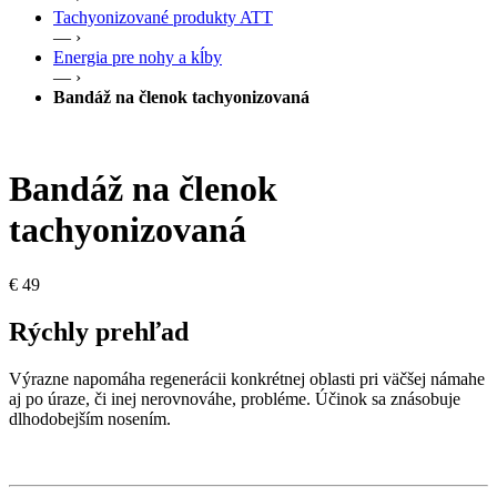
Tachyonizované produkty ATT
— ›
Energia pre nohy a kĺby
— ›
Bandáž na členok tachyonizovaná
Bandáž na členok
tachyonizovaná
€
49
Rýchly prehľad
Výrazne napomáha regenerácii konkrétnej oblasti pri väčšej námahe
aj po úraze, či inej nerovnováhe, probléme. Účinok sa znásobuje
dlhodobejším nosením.