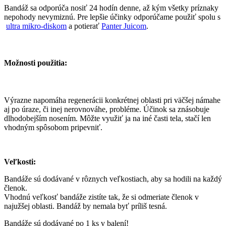
Bandáž sa odporúča nosiť 24 hodín denne, až kým všetky príznaky
nepohody nevymiznú. Pre lepšie účinky odporúčame použiť spolu s
ultra mikro-diskom
a potierať
Panter Juicom
.
Možnosti použitia:
Výrazne napomáha regenerácii konkrétnej oblasti pri väčšej námahe
aj po úraze, či inej nerovnováhe, probléme. Účinok sa znásobuje
dlhodobejším nosením. Môžte využiť ja na iné časti tela, stačí len
vhodným spôsobom pripevniť.
Veľkosti:
Bandáže sú dodávané v rôznych veľkostiach, aby sa hodili na každý
členok.
Vhodnú veľkosť bandáže zistíte tak, že si odmeriate členok v
najužšej oblasti. Bandáž by nemala byť príliš tesná.
Bandáže sú dodávané po 1 ks v balení!