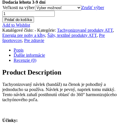
Dodacia lehota 3-9 dní
Veľkosti na výber
Zrušiť výber
Pridať do košíka
Add to Wishlist
Katalógové číslo:
-
Kategórie:
Tachyonizované produkty ATT
,
Energia pre nohy a kĺby
,
Šály, textilné produkty ATT
,
Pre
športovcov
,
Pre zdravie
Popis
Ďalšie informácie
Recenzie (0)
Product Description
Tachyonizovaný návlek (bandáž) na členok je pohodlný a
jednoducho sa používa. Návlek je pevný, napriek tomu mäkký.
Tento návlek zahalí postihnutú oblasť do 360° harmonizujúceho
tachyónového poľa.
Účinky: