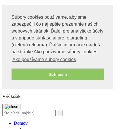
Súbory cookies používame, aby sme
Obchod
zabezpečili čo najlepšie prezeranie našich
Videa o tachyonoch
O nás
webových stránok. Ďalej pre analytické účely
Kontakt
a v prípade súhlasu aj pre retargeting
(cielená reklama). Ďalšie informácie nájdeš
Môj účet
Pokladňa
na stránke Ako používame súbory cookies.
Košík
Ako používame súbory cookies
Obchod
Wishlist – Moje želania
BLOG
Súhlasím
0
0 Položky,
€
0
Váš košík
Domov
— ›