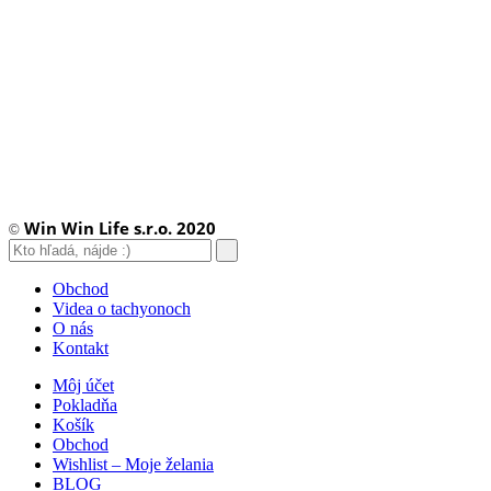
Win Win Life s.r.o. 2020
©
Obchod
Videa o tachyonoch
O nás
Kontakt
Môj účet
Pokladňa
Košík
Obchod
Wishlist – Moje želania
BLOG