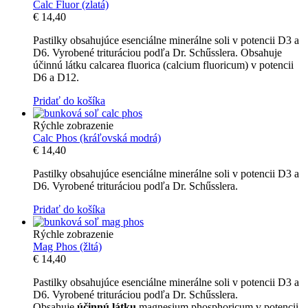
Calc Fluor (zlatá)
€
14,40
Pastilky obsahujúce esenciálne minerálne soli v potencii D3 a
D6. Vyrobené trituráciou podľa Dr. Schűsslera. Obsahuje
účinnú látku calcarea fluorica (calcium fluoricum) v potencii
D6 a D12.
Pridať do košíka
Rýchle zobrazenie
Calc Phos (kráľovská modrá)
€
14,40
Pastilky obsahujúce esenciálne minerálne soli v potencii D3 a
D6. Vyrobené trituráciou podľa Dr. Schűsslera.
Pridať do košíka
Rýchle zobrazenie
Mag Phos (žltá)
€
14,40
Pastilky obsahujúce esenciálne minerálne soli v potencii D3 a
D6. Vyrobené trituráciou podľa Dr. Schűsslera.
Obsahuje
účinnú látku
magnesium phosphoricum v potencii