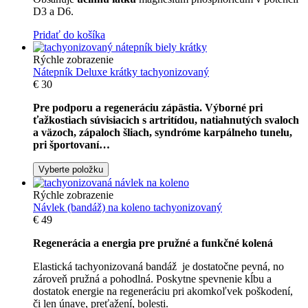
D3 a D6.
Pridať do košíka
Rýchle zobrazenie
Nátepník Deluxe krátky tachyonizovaný
€
30
Pre podporu a regeneráciu zápästia. Výborné pri
ťažkostiach súvisiacich s artritídou, natiahnutých svaloch
a väzoch, zápaloch šliach, syndróme karpálneho tunelu,
pri športovaní…
Vyberte položku
Rýchle zobrazenie
Návlek (bandáž) na koleno tachyonizovaný
€
49
Regenerácia a energia pre pružné a funkčné kolená
Elastická tachyonizovaná bandáž je dostatočne pevná, no
zároveň pružná a pohodlná. Poskytne spevnenie kĺbu a
dostatok energie na regeneráciu pri akomkoľvek poškodení,
či len únave, preťažení, bolesti.