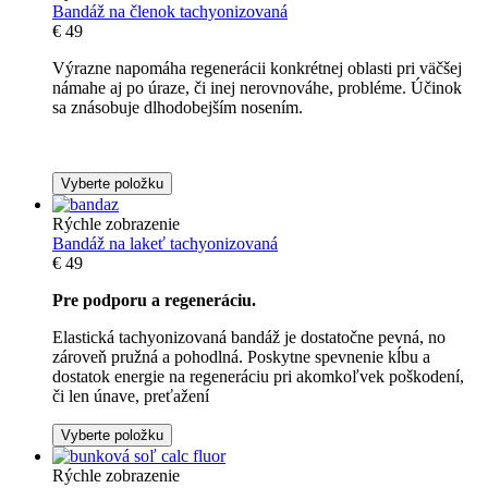
Bandáž na členok tachyonizovaná
€
49
Výrazne napomáha regenerácii konkrétnej oblasti pri väčšej
námahe aj po úraze, či inej nerovnováhe, probléme. Účinok
sa znásobuje dlhodobejším nosením.
Vyberte položku
Rýchle zobrazenie
Bandáž na lakeť tachyonizovaná
€
49
Pre podporu a regeneráciu.
Elastická tachyonizovaná bandáž je dostatočne pevná, no
zároveň pružná a pohodlná. Poskytne spevnenie kĺbu a
dostatok energie na regeneráciu pri akomkoľvek poškodení,
či len únave, preťažení
Vyberte položku
Rýchle zobrazenie