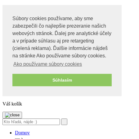
Súbory cookies používame, aby sme
Obchod
zabezpečili čo najlepšie prezeranie našich
Videa o tachyonoch
O nás
webových stránok. Ďalej pre analytické účely
Kontakt
a v prípade súhlasu aj pre retargeting
(cielená reklama). Ďalšie informácie nájdeš
Môj účet
Pokladňa
na stránke Ako používame súbory cookies.
Košík
Ako používame súbory cookies
Obchod
Wishlist – Moje želania
BLOG
Súhlasím
0
0 Položky,
€
0
Váš košík
Domov
— ›