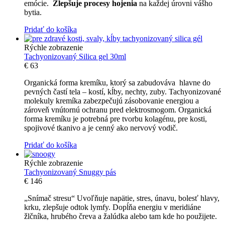
emócie.
Zlepšuje procesy hojenia
na každej úrovni vášho
bytia.
Pridať do košíka
Rýchle zobrazenie
Tachyonizovaný Silica gel 30ml
€
63
Organická forma kremíku, ktorý sa zabudováva hlavne do
pevných častí tela – kostí, kĺby, nechty, zuby. Tachyonizované
molekuly kremíka zabezpečujú zásobovanie energiou a
zároveň vnútornú ochranu pred elektrosmogom. Organická
forma kremíku je potrebná pre tvorbu kolagénu, pre kosti,
spojivové tkanivo a je cenný ako nervový vodič.
Pridať do košíka
Rýchle zobrazenie
Tachyonizovaný Snuggy pás
€
146
„Snímač stresu“ Uvoľňuje napätie, stres, únavu, bolesť hlavy,
krku, zlepšuje odtok lymfy. Dopĺňa energiu v meridiáne
žlčníka, hrubého čreva a žalúdka alebo tam kde ho použijete.