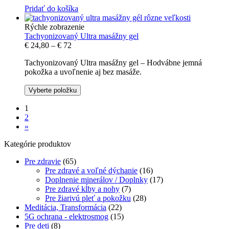
Pridať do košíka
Rýchle zobrazenie
Tachyonizovaný Ultra masážny gel
€
24,80
–
€
72
Tachyonizovaný Ultra masážny gel – Hodvábne jemná
pokožka a uvoľnenie aj bez masáže.
Vyberte položku
1
2
»
Kategórie produktov
Pre zdravie
(65)
Pre zdravé a voľné dýchanie
(16)
Doplnenie minerálov / Doplnky
(17)
Pre zdravé kĺby a nohy
(7)
Pre žiarivú pleť a pokožku
(28)
Meditácia, Transformácia
(22)
5G ochrana - elektrosmog
(15)
Pre deti
(8)