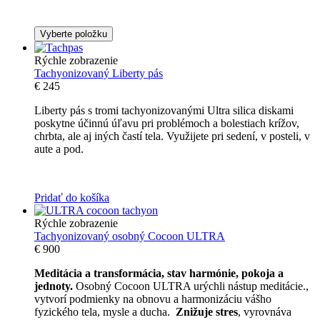
Vyberte položku
Rýchle zobrazenie
Tachyonizovaný Liberty pás
€
245
Liberty pás s tromi tachyonizovanými Ultra silica diskami
poskytne účinnú úľavu pri problémoch a bolestiach krížov,
chrbta, ale aj iných častí tela. Využijete pri sedení, v posteli, v
aute a pod.
Pridať do košíka
Rýchle zobrazenie
Tachyonizovaný osobný Cocoon ULTRA
€
900
Meditácia a transformácia, stav harmónie, pokoja a
jednoty.
Osobný Cocoon ULTRA urýchli nástup meditácie.,
vytvorí podmienky na obnovu
a harmonizáciu vášho
fyzického tela, mysle a ducha.
Znižuje stres
, vyrovnáva