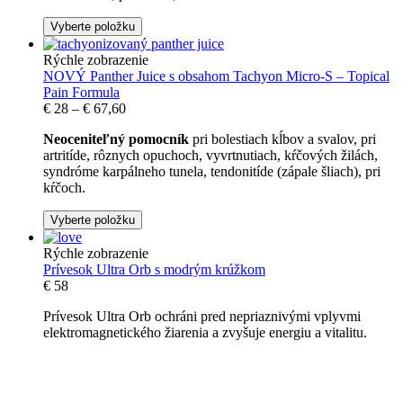
Vyberte položku
Rýchle zobrazenie
NOVÝ Panther Juice s obsahom Tachyon Micro-S – Topical
Pain Formula
€
28
–
€
67,60
Neoceniteľný pomocník
pri bolestiach kĺbov a svalov, pri
artritíde, rôznych opuchoch, vyvrtnutiach, kŕčových žilách,
syndróme karpálneho tunela, tendonitíde (zápale šliach), pri
kŕčoch.
Vyberte položku
Rýchle zobrazenie
Prívesok Ultra Orb s modrým krúžkom
€
58
Prívesok Ultra Orb ochráni pred nepriaznivými vplyvmi
elektromagnetického žiarenia a zvyšuje energiu a vitalitu.