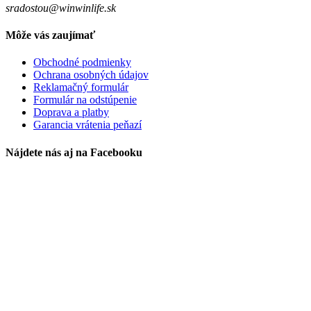
sradostou@winwinlife.sk
Môže vás zaujímať
Obchodné podmienky
Ochrana osobných údajov
Reklamačný formulár
Formulár na odstúpenie
Doprava a platby
Garancia vrátenia peňazí
Nájdete nás aj na Facebooku