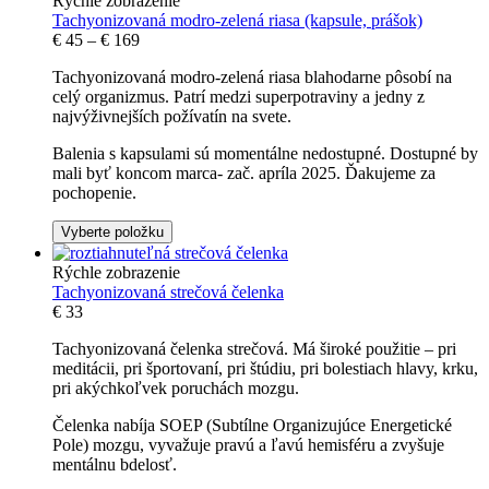
Rýchle zobrazenie
Tachyonizovaná modro-zelená riasa (kapsule, prášok)
€
45
–
€
169
Tachyonizovaná modro-zelená riasa blahodarne pôsobí na
celý organizmus. Patrí medzi superpotraviny a jedny z
najvýživnejších požívatín na svete.
Balenia s kapsulami sú momentálne nedostupné. Dostupné by
mali byť koncom marca- zač. apríla 2025. Ďakujeme za
pochopenie.
Vyberte položku
Rýchle zobrazenie
Tachyonizovaná strečová čelenka
€
33
Tachyonizovaná čelenka strečová. Má široké použitie – pri
meditácii, pri športovaní, pri štúdiu, pri bolestiach hlavy, krku,
pri akýchkoľvek poruchách mozgu.
Čelenka nabíja SOEP (Subtílne Organizujúce Energetické
Pole) mozgu, vyvažuje pravú a ľavú hemisféru a zvyšuje
mentálnu bdelosť.