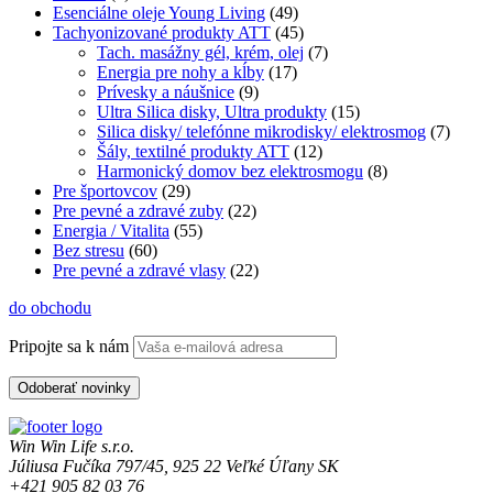
Esenciálne oleje Young Living
(49)
Tachyonizované produkty ATT
(45)
Tach. masážny gél, krém, olej
(7)
Energia pre nohy a kĺby
(17)
Prívesky a náušnice
(9)
Ultra Silica disky, Ultra produkty
(15)
Silica disky/ telefónne mikrodisky/ elektrosmog
(7)
Šály, textilné produkty ATT
(12)
Harmonický domov bez elektrosmogu
(8)
Pre športovcov
(29)
Pre pevné a zdravé zuby
(22)
Energia / Vitalita
(55)
Bez stresu
(60)
Pre pevné a zdravé vlasy
(22)
do obchodu
Pripojte sa k nám
Win Win Life s.r.o.
Júliusa Fučíka 797/45, 925 22 Veľké Úľany SK
+421 905 82 03 76