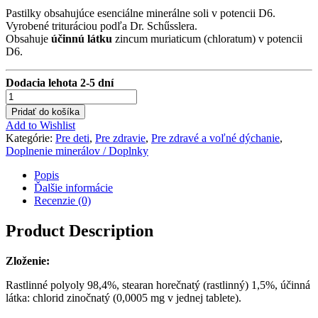
Pastilky obsahujúce esenciálne minerálne soli v potencii D6.
Vyrobené trituráciou podľa Dr. Schűsslera.
Obsahuje
účinnú látku
zincum muriaticum (chloratum) v potencii
D6.
Dodacia lehota 2-5 dní
Pridať do košíka
Add to Wishlist
Kategórie:
Pre deti
,
Pre zdravie
,
Pre zdravé a voľné dýchanie
,
Doplnenie minerálov / Doplnky
Popis
Ďalšie informácie
Recenzie (0)
Product Description
Zloženie:
Rastlinné polyoly 98,4%, stearan horečnatý (rastlinný) 1,5%, účinná
látka: chlorid zinočnatý (0,0005 mg v jednej tablete).