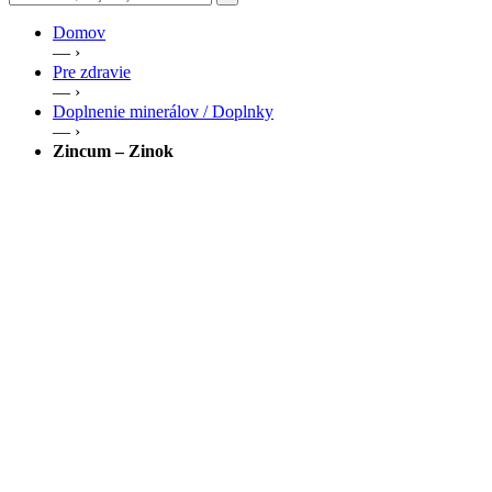
Domov
— ›
Pre zdravie
— ›
Doplnenie minerálov / Doplnky
— ›
Zincum – Zinok