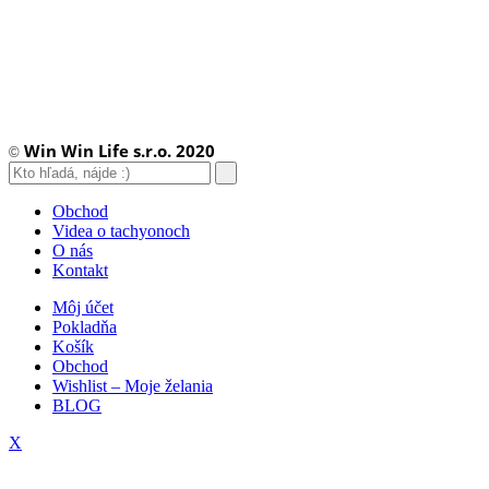
Win Win Life s.r.o. 2020
©
Obchod
Videa o tachyonoch
O nás
Kontakt
Môj účet
Pokladňa
Košík
Obchod
Wishlist – Moje želania
BLOG
X