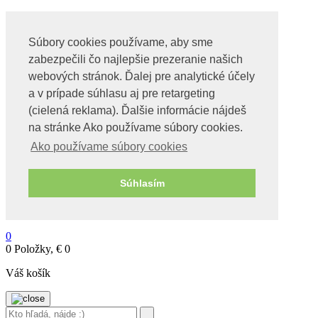
Súbory cookies používame, aby sme
zabezpečili čo najlepšie prezeranie našich
webových stránok. Ďalej pre analytické účely
Obchod
a v prípade súhlasu aj pre retargeting
Videa o tachyonoch
(cielená reklama). Ďalšie informácie nájdeš
O nás
Kontakt
na stránke Ako používame súbory cookies.
Ako používame súbory cookies
Môj účet
Pokladňa
Košík
Súhlasím
Obchod
Wishlist – Moje želania
BLOG
0
0 Položky,
€
0
Váš košík