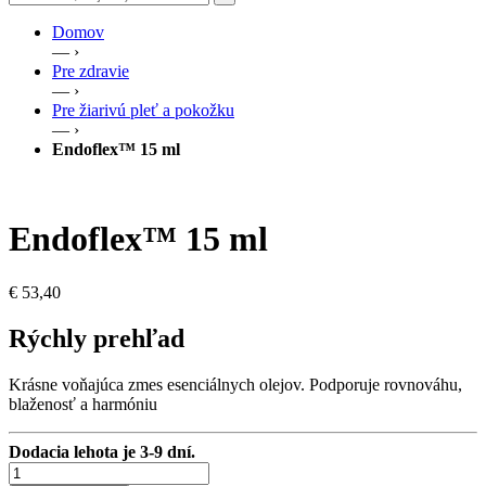
Domov
— ›
Pre zdravie
— ›
Pre žiarivú pleť a pokožku
— ›
Endoflex™ 15 ml
Endoflex™ 15 ml
€
53,40
Rýchly prehľad
Krásne voňajúca zmes esenciálnych olejov. Podporuje rovnováhu,
blaženosť a harmóniu
Dodacia lehota je 3-9 dní.