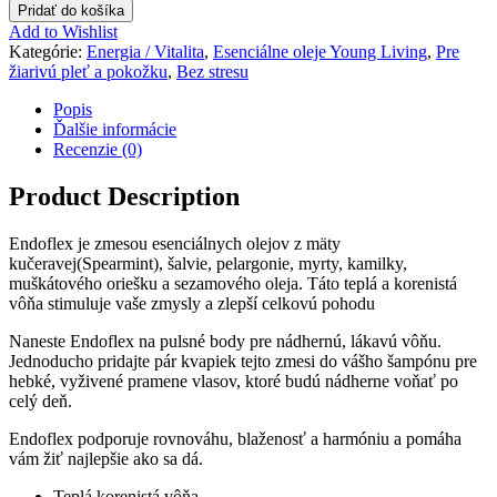
Pridať do košíka
Add to Wishlist
Kategórie:
Energia / Vitalita
,
Esenciálne oleje Young Living
,
Pre
žiarivú pleť a pokožku
,
Bez stresu
Popis
Ďalšie informácie
Recenzie (0)
Product Description
Endoflex je zmesou esenciálnych olejov z mäty
kučeravej(Spearmint), šalvie, pelargonie, myrty, kamilky,
muškátového oriešku a sezamového oleja. Táto teplá a korenistá
vôňa stimuluje vaše zmysly a zlepší celkovú pohodu
Naneste Endoflex na pulsné body pre nádhernú, lákavú vôňu.
Jednoducho pridajte pár kvapiek tejto zmesi do vášho šampónu pre
hebké, vyživené pramene vlasov, ktoré budú nádherne voňať po
celý deň.
Endoflex podporuje rovnováhu, blaženosť a harmóniu a pomáha
vám žiť najlepšie ako sa dá.
Teplá korenistá vôňa