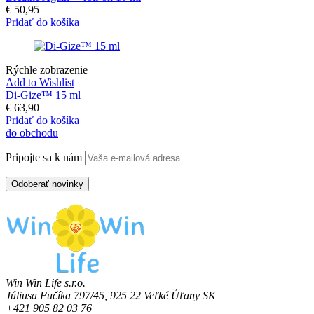
€
50,95
Pridať do košíka
Rýchle zobrazenie
Add to Wishlist
Di-Gize™ 15 ml
€
63,90
Pridať do košíka
do obchodu
Pripojte sa k nám
Win Win Life s.r.o.
Júliusa Fučíka 797/45, 925 22 Veľké Úľany SK
+421 905 82 03 76