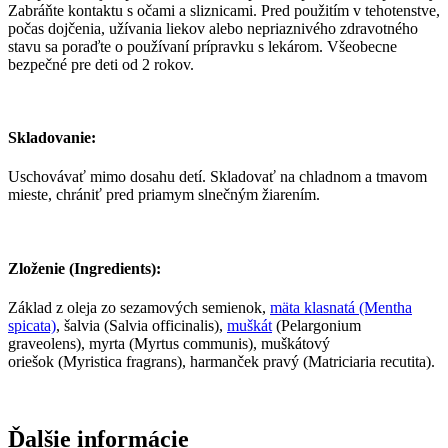
Zabráňte kontaktu s očami a sliznicami. Pred použitím v tehotenstve,
počas dojčenia, užívania liekov alebo nepriaznivého zdravotného
stavu sa poraďte o používaní prípravku s lekárom. Všeobecne
bezpečné pre deti od 2 rokov.
Skladovanie:
Uschovávať mimo dosahu detí. Skladovať na chladnom a tmavom
mieste, chrániť pred priamym slnečným žiarením.
Zloženie (Ingredients):
Základ z oleja zo sezamových semienok,
mäta klasnatá (Mentha
spicata)
, šalvia (Salvia officinalis),
muškát
(Pelargonium
graveolens), myrta (Myrtus communis), muškátový
oriešok (Myristica fragrans), harmanček pravý (Matriciaria recutita).
Ďalšie informácie