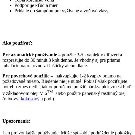
Podporuje kľud a mier
Pridajte do šampónu pre vyživené a voňavé vlasy
Ako používať:
Pre aromatické používanie
– použite 3-5 kvapiek v difuzéri a
rozprašujte do 30 minút 3 krát denne. Je vhodný aj pre priamu
inhaláciu napr. rovno z fľaštičky alebo dlane.
Pre povrchové použitie –
nakvapkajte 1-2 kvapky priamo na
požadované miesto. Riedenie nie je nutné. Pokiaľ však pociťujete
potrebu zmes riediť, tak odporúčame použiť pár kvapiek zmesi buď
TM
v základovom oleji V-6
alebo použite panenský rastlinný olej
(olivový,
kokosový
a pod.).
Upozornenie:
Len pre vonkajšie používanie. Môže spôsobiť podráždenie pokožky.