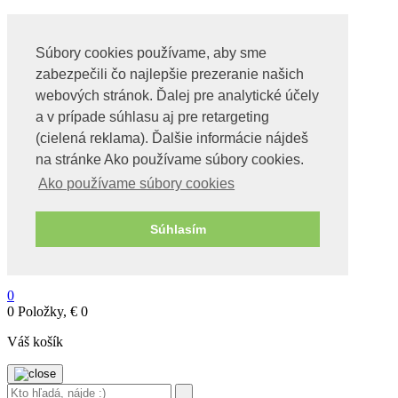
Súbory cookies používame, aby sme
zabezpečili čo najlepšie prezeranie našich
webových stránok. Ďalej pre analytické účely
Obchod
a v prípade súhlasu aj pre retargeting
Videa o tachyonoch
(cielená reklama). Ďalšie informácie nájdeš
O nás
Kontakt
na stránke Ako používame súbory cookies.
Ako používame súbory cookies
Môj účet
Pokladňa
Košík
Súhlasím
Obchod
Wishlist – Moje želania
BLOG
0
0 Položky,
€
0
Váš košík