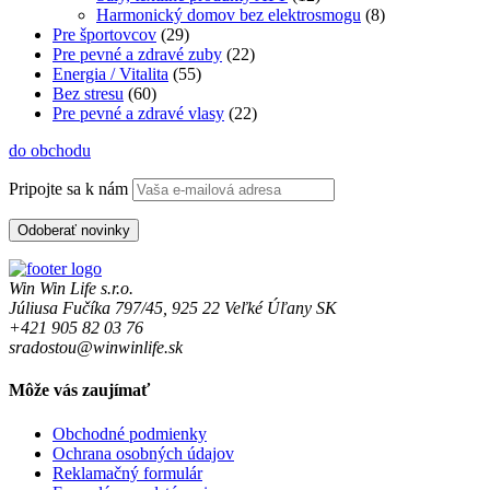
Harmonický domov bez elektrosmogu
(8)
Pre športovcov
(29)
Pre pevné a zdravé zuby
(22)
Energia / Vitalita
(55)
Bez stresu
(60)
Pre pevné a zdravé vlasy
(22)
do obchodu
Pripojte sa k nám
Win Win Life s.r.o.
Júliusa Fučíka 797/45, 925 22 Veľké Úľany SK
+421 905 82 03 76
sradostou@winwinlife.sk
Môže vás zaujímať
Obchodné podmienky
Ochrana osobných údajov
Reklamačný formulár