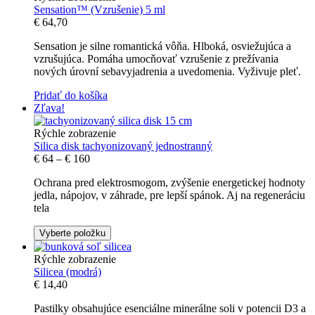
Sensation™ (Vzrušenie) 5 ml
€
64,70
Sensation je silne romantická vôňa. Hlboká, osviežujúca a
vzrušujúca. Pomáha umocňovať vzrušenie z prežívania
nových úrovní sebavyjadrenia a uvedomenia. Vyživuje pleť.
Pridať do košíka
Zľava!
Rýchle zobrazenie
Silica disk tachyonizovaný jednostranný
€
64
–
€
160
Ochrana pred elektrosmogom, zvýšenie energetickej hodnoty
jedla, nápojov, v záhrade, pre lepší spánok. Aj na regeneráciu
tela
Vyberte položku
Rýchle zobrazenie
Silicea (modrá)
€
14,40
Pastilky obsahujúce esenciálne minerálne soli v potencii D3 a