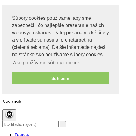
Súbory cookies používame, aby sme
Obchod
zabezpečili čo najlepšie prezeranie našich
Videa o tachyonoch
O nás
webových stránok. Ďalej pre analytické účely
Kontakt
a v prípade súhlasu aj pre retargeting
(cielená reklama). Ďalšie informácie nájdeš
Môj účet
Pokladňa
na stránke Ako používame súbory cookies.
Košík
Ako používame súbory cookies
Obchod
Wishlist – Moje želania
BLOG
Súhlasím
0
0 Položky,
€
0
Váš košík
Domov