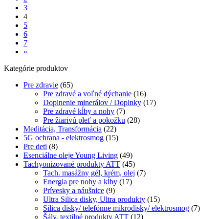
3
4
5
6
7
»
Kategórie produktov
Pre zdravie
(65)
Pre zdravé a voľné dýchanie
(16)
Doplnenie minerálov / Doplnky
(17)
Pre zdravé kĺby a nohy
(7)
Pre žiarivú pleť a pokožku
(28)
Meditácia, Transformácia
(22)
5G ochrana - elektrosmog
(15)
Pre deti
(8)
Esenciálne oleje Young Living
(49)
Tachyonizované produkty ATT
(45)
Tach. masážny gél, krém, olej
(7)
Energia pre nohy a kĺby
(17)
Prívesky a náušnice
(9)
Ultra Silica disky, Ultra produkty
(15)
Silica disky/ telefónne mikrodisky/ elektrosmog
(7)
Šály, textilné produkty ATT
(12)