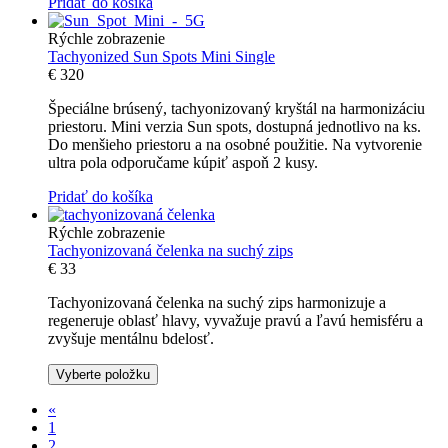
Pridať do košíka
Rýchle zobrazenie
Tachyonized Sun Spots Mini Single
€
320
Špeciálne brúsený, tachyonizovaný kryštál na harmonizáciu
priestoru. Mini verzia Sun spots, dostupná jednotlivo na ks.
Do menšieho priestoru a na osobné použitie. Na vytvorenie
ultra pola odporučame kúpiť aspoň 2 kusy.
Pridať do košíka
Rýchle zobrazenie
Tachyonizovaná čelenka na suchý zips
€
33
Tachyonizovaná čelenka na suchý zips harmonizuje a
regeneruje oblasť hlavy, vyvažuje pravú a ľavú hemisféru a
zvyšuje mentálnu bdelosť.
Vyberte položku
«
1
2