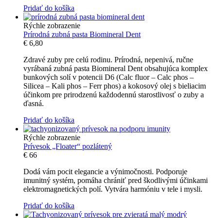
Pridať do košíka
Rýchle zobrazenie
Prírodná zubná pasta Biomineral Dent
€
6,80
Zdravé zuby pre celú rodinu. Prírodná, nepenivá, ručne
vyrábaná zubná pasta Biomineral Dent obsahujúca komplex
bunkových solí v potencii D6 (Calc fluor – Calc phos –
Silicea – Kali phos – Ferr phos) a kokosový olej s bieliacim
účinkom pre prirodzenú každodennú starostlivosť o zuby a
ďasná.
Pridať do košíka
Rýchle zobrazenie
Prívesok „Floater“ pozlátený
€
66
Dodá vám pocit elegancie a výnimočnosti. Podporuje
imunitný systém, pomáha chrániť pred škodlivými účinkami
elektromagnetických polí. Vytvára harmóniu v tele i mysli.
Pridať do košíka