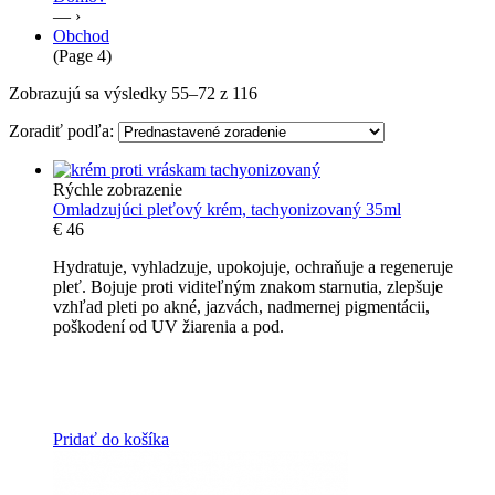
— ›
Obchod
(Page 4)
Zobrazujú sa výsledky 55–72 z 116
Zoradiť podľa:
Rýchle zobrazenie
Omladzujúci pleťový krém, tachyonizovaný 35ml
€
46
Hydratuje, vyhladzuje, upokojuje, ochraňuje a regeneruje
pleť. Bojuje proti viditeľným znakom starnutia, zlepšuje
vzhľad pleti po akné, jazvách, nadmernej pigmentácii,
poškodení od UV žiarenia a pod.
Pridať do košíka