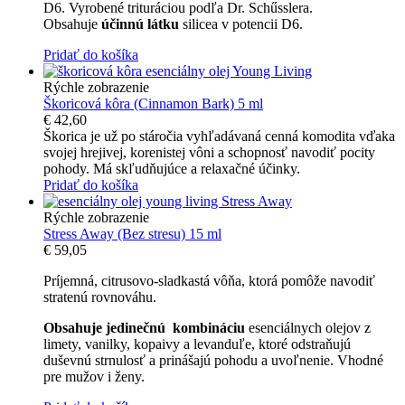
D6. Vyrobené trituráciou podľa Dr. Schűsslera.
Obsahuje
účinnú látku
silicea v potencii D6.
Pridať do košíka
Rýchle zobrazenie
Škoricová kôra (Cinnamon Bark) 5 ml
€
42,60
Škorica je už po stáročia vyhľadávaná cenná komodita vďaka
svojej hrejivej, korenistej vôni a schopnosť navodiť pocity
pohody. Má skľudňujúce a relaxačné účinky.
Pridať do košíka
Rýchle zobrazenie
Stress Away (Bez stresu) 15 ml
€
59,05
Príjemná, citrusovo-sladkastá vôňa, ktorá pomôže navodiť
stratenú rovnováhu.
Obsahuje jedinečnú kombináciu
esenciálnych olejov z
limety, vanilky, kopaivy a levanduľe, ktoré odstraňujú
duševnú strnulosť a prinášajú pohodu a uvoľnenie. Vhodné
pre mužov i ženy.