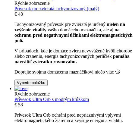
Rýchle zobrazenie
Prívesok pre zvieratá tachyonizovaný (malý)
€
48
Tachyonizovaný prívesok pre zvieratá je určený
nielen na
zvýšenie vitality
vášho domáceho maznáčika, ale aj
na
ochranu pred negatívnymi účinkami elektromagnetických
polí.
V prípadoch, kde je domáce zviera nevyvážené kvôli chorobe
alebo zraneniu, energia tachyonizovaných perličiek
pomáha
navrátiť zvieratku rovnováhu.
Doprajte svojmu domácemu maznáčikovi niečo viac 🙂
Vyberte položku
Rýchle zobrazenie
Prívesok Ultra Orb s modrým krúžkom
€
58
Prívesok Ultra Orb ochráni pred nepriaznivými vplyvmi
elektromagnetického žiarenia a zvyšuje energiu a vitalitu.