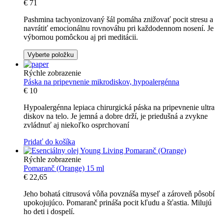
€
71
Pashmina tachyonizovaný šál pomáha znižovať pocit stresu a
navrátiť emocionálnu rovnováhu pri každodennom nosení. Je
výbornou pomôckou aj pri meditácii.
Vyberte položku
Rýchle zobrazenie
Páska na pripevnenie mikrodiskov, hypoalergénna
€
10
Hypoalergénna lepiaca chirurgická páska na pripevnenie ultra
diskov na telo. Je jemná a dobre drží, je priedušná a zvykne
zvládnuť aj niekoľko osprchovaní
Pridať do košíka
Rýchle zobrazenie
Pomaranč (Orange) 15 ml
€
22,65
Jeho bohatá citrusová vôňa povznáša myseľ a zároveň pôsobí
upokojujúco. Pomaranč prináša pocit kľudu a šťastia. Milujú
ho deti i dospelí.