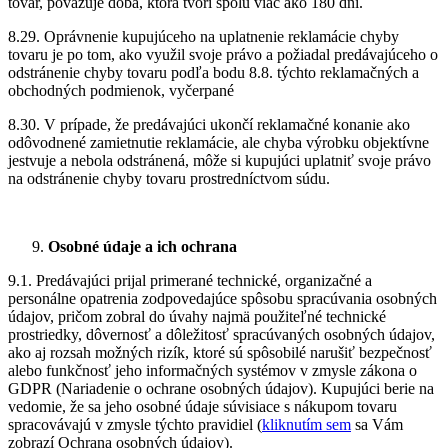
tovar, považuje doba, ktorá tvorí spolu viac ako 180 dní.
8.29. Oprávnenie kupujúceho na uplatnenie reklamácie chyby
tovaru je po tom, ako využil svoje právo a požiadal predávajúceho o
odstránenie chyby tovaru podľa bodu 8.8. týchto reklamačných a
obchodných podmienok, vyčerpané
8.30. V prípade, že predávajúci ukončí reklamačné konanie ako
odôvodnené zamietnutie reklamácie, ale chyba výrobku objektívne
jestvuje a nebola odstránená, môže si kupujúci uplatniť svoje právo
na odstránenie chyby tovaru prostredníctvom súdu.
Osobné údaje a ich ochrana
9.1. Predávajúci prijal primerané technické, organizačné a
personálne opatrenia zodpovedajúce spôsobu spracúvania osobných
údajov, pričom zobral do úvahy najmä použiteľné technické
prostriedky, dôvernosť a dôležitosť spracúvaných osobných údajov,
ako aj rozsah možných rizík, ktoré sú spôsobilé narušiť bezpečnosť
alebo funkčnosť jeho informačných systémov v zmysle
zákona
o
GDPR (Nariadenie o ochrane osobných údajov). Kupujúci berie na
vedomie, že sa jeho osobné údaje súvisiace s nákupom tovaru
spracovávajú v zmysle týchto pravidiel (
kliknutím sem
sa Vám
zobrazí Ochrana osobných údajov).