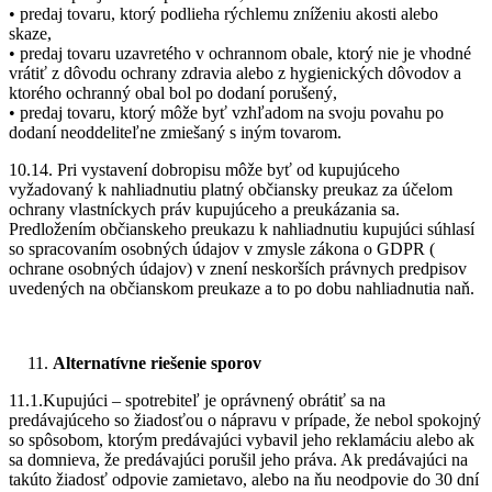
• predaj tovaru, ktorý podlieha rýchlemu zníženiu akosti alebo
skaze,
• predaj tovaru uzavretého v ochrannom obale, ktorý nie je vhodné
vrátiť z dôvodu ochrany zdravia alebo z hygienických dôvodov a
ktorého ochranný obal bol po dodaní porušený,
• predaj tovaru, ktorý môže byť vzhľadom na svoju povahu po
dodaní neoddeliteľne zmiešaný s iným tovarom.
10.14. Pri vystavení dobropisu môže byť od kupujúceho
vyžadovaný k nahliadnutiu platný občiansky preukaz za účelom
ochrany vlastníckych práv kupujúceho a preukázania sa.
Predložením občianskeho preukazu k nahliadnutiu kupujúci súhlasí
so spracovaním osobných údajov v zmysle zákona o GDPR (
ochrane osobných údajov)
v znení neskorších právnych predpisov
uvedených na občianskom preukaze a to po dobu nahliadnutia naň.
Alternatívne riešenie sporov
11.1.Kupujúci – spotrebiteľ je oprávnený obrátiť sa na
predávajúceho so žiadosťou o nápravu v prípade, že nebol spokojný
so spôsobom, ktorým predávajúci vybavil jeho reklamáciu alebo ak
sa domnieva, že predávajúci porušil jeho práva. Ak predávajúci na
takúto žiadosť odpovie zamietavo, alebo na ňu neodpovie do 30 dní