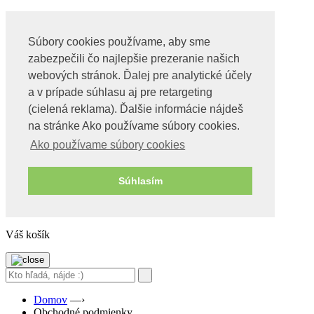
Súbory cookies používame, aby sme
Obchod
zabezpečili čo najlepšie prezeranie našich
Videa o tachyonoch
O nás
webových stránok. Ďalej pre analytické účely
Kontakt
a v prípade súhlasu aj pre retargeting
(cielená reklama). Ďalšie informácie nájdeš
Môj účet
Pokladňa
na stránke Ako používame súbory cookies.
Košík
Ako používame súbory cookies
Obchod
Wishlist – Moje želania
BLOG
Súhlasím
0
0 Položky,
€
0
Váš košík
Domov
—›
Obchodné podmienky