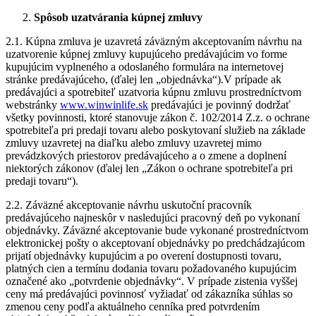
Spôsob uzatvárania kúpnej zmluvy
2.1. Kúpna zmluva je uzavretá záväzným akceptovaním návrhu na
uzatvorenie kúpnej zmluvy kupujúceho predávajúcim vo forme
kupujúcim vyplneného a odoslaného formulára na internetovej
stránke predávajúceho, (ďalej len „objednávka“).V prípade ak
predávajúci a spotrebiteľ uzatvoria kúpnu zmluvu prostredníctvom
webstránky
www.winwinlife.sk
predávajúci je povinný dodržať
všetky povinnosti, ktoré stanovuje zákon č. 102/2014 Z.z. o ochrane
spotrebiteľa pri predaji tovaru alebo poskytovaní služieb na základe
zmluvy uzavretej na diaľku alebo zmluvy uzavretej mimo
prevádzkových priestorov predávajúceho a o zmene a doplnení
niektorých zákonov (ďalej len „Zákon o ochrane spotrebiteľa pri
predaji tovaru“).
2.2. Záväzné akceptovanie návrhu uskutoční pracovník
predávajúceho najneskôr v nasledujúci pracovný deň po vykonaní
objednávky. Záväzné akceptovanie bude vykonané prostredníctvom
elektronickej pošty o akceptovaní objednávky po predchádzajúcom
prijatí objednávky kupujúcim a po overení dostupnosti tovaru,
platných cien a termínu dodania tovaru požadovaného kupujúcim
označené ako „potvrdenie objednávky“. V prípade zistenia vyššej
ceny má predávajúci povinnosť vyžiadať od zákazníka súhlas so
zmenou ceny podľa aktuálneho cenníka pred potvrdením