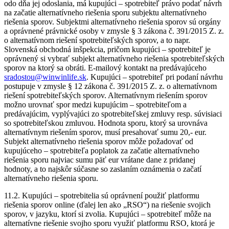
odo dňa jej odoslania, má kupujúci – spotrebiteľ právo podať návrh
na začatie alternatívneho riešenia sporu subjektu alternatívneho
riešenia sporov. Subjektmi alternatívneho riešenia sporov sú orgány
a oprávnené právnické osoby v zmysle § 3 zákona č. 391/2015 Z. z.
o alternatívnom riešení spotrebiteľských sporov, a to napr.
Slovenská obchodná inšpekcia, pričom kupujúci – spotrebiteľ je
oprávnený si vybrať subjekt alternatívneho riešenia spotrebiteľských
sporov na ktorý sa obráti. E-mailový kontakt na predávajúceho
sradostou@winwinlife.sk
. Kupujúci – spotrebiteľ pri podaní návrhu
postupuje v zmysle § 12 zákona č. 391/2015 Z. z. o alternatívnom
riešení spotrebiteľských sporov. Alternatívnym riešením sporov
možno urovnať spor medzi kupujúcim – spotrebiteľom a
predávajúcim, vyplývajúci zo spotrebiteľskej zmluvy resp. súvisiaci
so spotrebiteľskou zmluvou. Hodnota sporu, ktorý sa urovnáva
alternatívnym riešením sporov, musí presahovať sumu 20,- eur.
Subjekt alternatívneho riešenia sporov môže požadovať od
kupujúceho – spotrebiteľa poplatok za začatie alternatívneho
riešenia sporu najviac sumu päť eur vrátane dane z pridanej
hodnoty, a to najskôr súčasne so zaslaním oznámenia o začatí
alternatívneho riešenia sporu.
11.2. Kupujúci – spotrebitelia sú oprávnení použiť platformu
riešenia sporov online (ďalej len ako „RSO“) na riešenie svojich
sporov, v jazyku, ktorí si zvolia. Kupujúci – spotrebiteľ môže na
alternatívne riešenie svojho sporu využiť platformu RSO, ktorá je