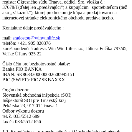
register Okresného súdu Trnava, oddiel: Sro, vložka č.:
37678/T(ďalej len „predávajúci“) a kupujúcim– spotrebiteľom (tiež
ako „zákazník“), ktorej predmetom je kúpa a predaj tovaru na
internetovej stránke elektronického obchodu predávajúceho.
Kontaktné údaje predávajúceho :
mail:
sradostou@winwinlife.sk
telefón: +421 905 820376
korešpondenčná adresa: Win Win Life s.r.o., Júliusa Fučíka 797/45,
Veľké Úľany 925 22
Číslo účtu pre bezhotovostné platby:
Banka FIO BANKA
IBAN: SK8683300000002600995151
BIC (SWIFT): FIOZSKBAXXX
Orgán dozoru:
Slovenská obchodná inšpekcia (SOI)
Inšpektorát SOI pre Trnavský kraj
Pekárska 23, 917 01 Trnava 1
Odbor výkonu dozoru
tel. č.:033/5512 689
fax č.: 033/5512 656
1.2. Kupujúcim sa v zmysle tejto časti Obchodných podmienok