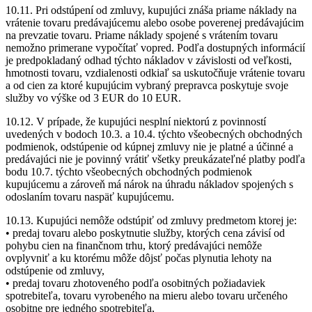
10.11. Pri odstúpení od zmluvy, kupujúci znáša priame náklady na
vrátenie tovaru predávajúcemu alebo osobe poverenej predávajúcim
na prevzatie tovaru. Priame náklady spojené s vrátením tovaru
nemožno primerane vypočítať vopred. Podľa dostupných informácií
je predpokladaný odhad týchto nákladov v závislosti od veľkosti,
hmotnosti tovaru, vzdialenosti odkiaľ sa uskutočňuje vrátenie tovaru
a od cien za ktoré kupujúcim vybraný prepravca poskytuje svoje
služby vo výške od 3 EUR do 10 EUR.
10.12. V prípade, že kupujúci nesplní niektorú z povinností
uvedených v bodoch 10.3. a 10.4. týchto všeobecných obchodných
podmienok, odstúpenie od kúpnej zmluvy nie je platné a účinné a
predávajúci nie je povinný vrátiť všetky preukázateľné platby podľa
bodu 10.7. týchto všeobecných obchodných podmienok
kupujúcemu a zároveň má nárok na úhradu nákladov spojených s
odoslaním tovaru naspäť kupujúcemu.
10.13. Kupujúci nemôže odstúpiť od zmluvy predmetom ktorej je:
• predaj tovaru alebo poskytnutie služby, ktorých cena závisí od
pohybu cien na finančnom trhu, ktorý predávajúci nemôže
ovplyvniť a ku ktorému môže dôjsť počas plynutia lehoty na
odstúpenie od zmluvy,
• predaj tovaru zhotoveného podľa osobitných požiadaviek
spotrebiteľa, tovaru vyrobeného na mieru alebo tovaru určeného
osobitne pre jedného spotrebiteľa,