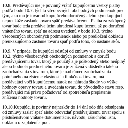
10.8. Predávajúci nie je povinný vrátiť kupujúcemu všetky platby
podľa bodu 10.7. týchto všeobecných obchodných podmienok pred
tým, ako mu je tovar od kupujúceho doručený alebo kým kupujúci
nepreukáže zaslanie tovaru späť predávajúcemu. Platba za zakúpený
tovar bude teda predávajúcim uhradená kupujúcemu až po doručení
vráteného tovaru späť na adresu uvedenú v bode 10.3. týchto
všeobecných obchodných podmienok alebo po predložení dokladu
preukazujúceho zaslanie tovaru späť podľa toho, čo nastane skôr.
10.9. V prípade, že kupujúci odstúpi od zmluvy v zmysle bodu
10.2. týchto všeobecných obchodných podmienok a doručí
predávajúcemu tovar, ktorý je použitý a je poškodený alebo neúplný
alebo hodnota predmetného tovaru je znížená v dôsledku takého
zaobchádzania s tovarom, ktoré je nad rámec zaobchádzania
potrebného na zistenie vlastností a funkčnosti tovaru, má
predávajúci voči kupujúcemu nárok na náhradu škody vo výške
hodnoty opravy tovaru a uvedenia tovaru do pôvodného stavu resp.
predávajúci má právo požadovať od spotrebiteľa preplatenie
zníženia hodnoty tovaru.
10.10.Kupujúci je povinný najneskôr do 14 dní odo dňa odstúpenia
od zmluvy zaslať späť alebo odovzdať predávajúcemu tovar spolu s
príslušenstvom vrátane dokumentácie, návodu, záručného listu,
dokladu o zaplatení a pod.