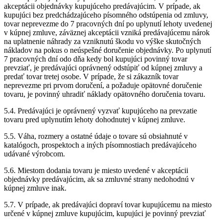
akceptácii objednávky kupujúceho predávajúcim. V prípade, ak
kupujúci bez predchádzajúceho písomného odstúpenia od zmluvy,
tovar neprevezme do 7 pracovných dní po uplynutí lehoty uvedenej
v kúpnej zmluve, záväznej akceptácii vzniká predávajúcemu nárok
na uplatnenie náhrady za vzniknutú škodu vo výške skutočných
nákladov na pokus o neúspešné doručenie objednávky. Po uplynutí
7 pracovných dní odo dňa kedy bol kupujúci povinný tovar
prevziať, je predávajúci oprávnený odstúpiť od kúpnej zmluvy a
predať tovar tretej osobe. V prípade, že si zákazník tovar
neprevezme pri prvom doručení, a požaduje opätovné doručenie
tovaru, je povinný uhradiť náklady opätovného doručenia tovaru.
5.4. Predávajúci je oprávnený vyzvať kupujúceho na prevzatie
tovaru pred uplynutím lehoty dohodnutej v kúpnej zmluve.
5.5. Váha, rozmery a ostatné údaje o tovare sú obsiahnuté v
katalógoch, prospektoch a iných písomnostiach predávajúceho
udávané výrobcom.
5.6. Miestom dodania tovaru je miesto uvedené v akceptácii
objednávky predávajúcim, ak sa zmluvné strany nedohodnú v
kúpnej zmluve inak.
5.7. V prípade, ak predávajúci dopraví tovar kupujúcemu na miesto
určené v kúpnej zmluve kupujúcim, kupujúci je povinný prevziať