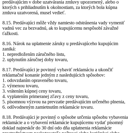
predávajúcim v dobe uzatvárania zmluvy upozornený, alebo o
ktorých s prihliadnutím k okolnostiam, za ktorých bola kúpna
zmluva uzatvorená, musel vedieť.
8.15. Predávajúci môže vždy namiesto odstránenia vady vymeniť
vadnú vec za bezvadnú, ak to kupujúcemu nespôsobí závažné
ťažkosti.
8.16. Nárok na uplatnenie záruky u predávajúceho kupujúcim
zaniká:
1. nepredložením záručného listu,
2. uplynutím záručnej doby tovaru,
8.17. Predávajúci je povinný vybaviť reklamáciu a ukončiť
reklamačné konanie jedným z nasledujúcich spôsobov:
1. odovzdaním opraveného tovaru,
2. výmenou tovaru,
3. vrátením kúpnej ceny tovaru,
4. vyplatením primeranej zľavy z ceny tovaru,
5. písomnou výzvou na prevzatie predávajúcim určeného plnenia,
6. odôvodneným zamietnutím reklamácie tovaru.
8.18. Predávajúci je povinný o spôsobe určenia spôsobu vybavenia
reklamácie a o vybavení reklamácie kupujúcemu vydať písomný
doklad najneskôr do 30 dní odo dňa uplatnenia reklamácie