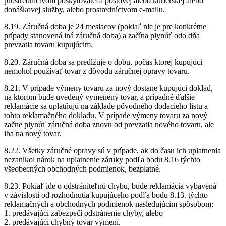
prostredníctvom poskytovateľa poštovej alebo kuriérskej alebo
donáškovej služby, alebo prostredníctvom e-mailu.
8.19. Záručná doba je 24 mesiacov (pokiaľ nie je pre konkrétne
prípady stanovená iná záručná doba) a začína plynúť odo dňa
prevzatia tovaru kupujúcim.
8.20. Záručná doba sa predlžuje o dobu, počas ktorej kupujúci
nemohol používať tovar z dôvodu záručnej opravy tovaru.
8.21. V prípade výmeny tovaru za nový dostane kupujúci doklad,
na ktorom bude uvedený vymenený tovar, a prípadné ďalšie
reklamácie sa uplatňujú na základe pôvodného dodacieho listu a
tohto reklamačného dokladu. V prípade výmeny tovaru za nový
začne plynúť záručná doba znovu od prevzatia nového tovaru, ale
iba na nový tovar.
8.22. Všetky záručné opravy sú v prípade, ak do času ich uplatnenia
nezanikol nárok na uplatnenie záruky podľa bodu 8.16 týchto
všeobecných obchodných podmienok, bezplatné.
8.23. Pokiaľ ide o odstrániteľnú chybu, bude reklamácia vybavená
v závislosti od rozhodnutia kupujúceho podľa bodu 8.13. týchto
reklamačných a obchodných podmienok nasledujúcim spôsobom:
1. predávajúci zabezpečí odstránenie chyby, alebo
2. predávajúci chybný tovar vymení.