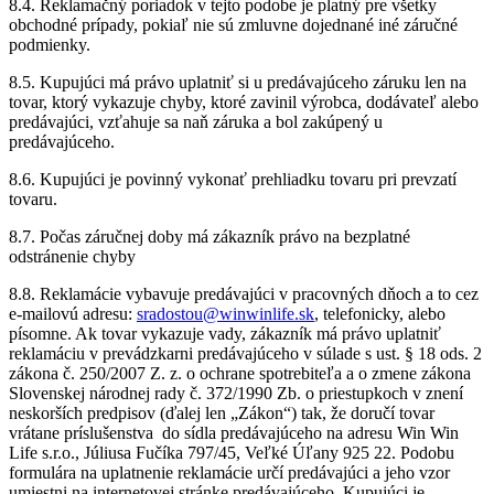
8.4. Reklamačný poriadok v tejto podobe je platný pre všetky
obchodné prípady, pokiaľ nie sú zmluvne dojednané iné záručné
podmienky.
8.5. Kupujúci má právo uplatniť si u predávajúceho záruku len na
tovar, ktorý vykazuje chyby, ktoré zavinil výrobca, dodávateľ alebo
predávajúci, vzťahuje sa naň záruka a bol zakúpený u
predávajúceho.
8.6. Kupujúci je povinný vykonať prehliadku tovaru pri prevzatí
tovaru.
8.7. Počas záručnej doby má zákazník právo na bezplatné
odstránenie chyby
8.8. Reklamácie vybavuje predávajúci v pracovných dňoch a to cez
e-mailovú adresu:
sradostou@winwinlife.sk
, telefonicky, alebo
písomne. Ak tovar vykazuje vady, zákazník má právo uplatniť
reklamáciu v prevádzkarni predávajúceho v súlade s ust. § 18 ods. 2
zákona č. 250/2007 Z. z. o ochrane spotrebiteľa a o zmene zákona
Slovenskej národnej rady č. 372/1990 Zb. o priestupkoch v znení
neskorších predpisov (ďalej len „Zákon“) tak, že doručí tovar
vrátane príslušenstva do sídla predávajúceho na adresu Win Win
Life s.r.o., Júliusa Fučíka 797/45, Veľké Úľany 925 22. Podobu
formulára na uplatnenie reklamácie určí predávajúci a jeho vzor
umiestni na internetovej stránke predávajúceho. Kupujúci je