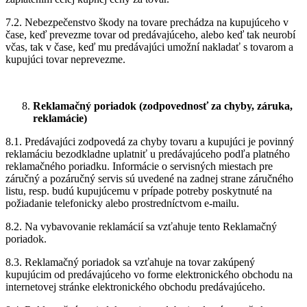
7.2. Nebezpečenstvo škody na tovare prechádza na kupujúceho v
čase, keď prevezme tovar od predávajúceho, alebo keď tak neurobí
včas, tak v čase, keď mu predávajúci umožní nakladať s tovarom a
kupujúci tovar neprevezme.
Reklamačný poriadok (zodpovednosť za chyby, záruka,
reklamácie)
8.1. Predávajúci zodpovedá za chyby tovaru a kupujúci je povinný
reklamáciu bezodkladne uplatniť u predávajúceho podľa platného
reklamačného poriadku. Informácie o servisných miestach pre
záručný a pozáručný servis sú uvedené na zadnej strane záručného
listu, resp. budú kupujúcemu v prípade potreby poskytnuté na
požiadanie telefonicky alebo prostredníctvom e-mailu.
8.2. Na vybavovanie reklamácií sa vzťahuje tento Reklamačný
poriadok.
8.3. Reklamačný poriadok sa vzťahuje na tovar zakúpený
kupujúcim od predávajúceho vo forme elektronického obchodu na
internetovej stránke elektronického obchodu predávajúceho.