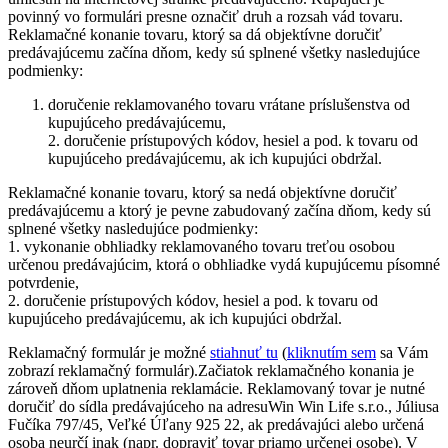
povinný vo formulári presne označiť druh a rozsah vád tovaru.
Reklamačné konanie tovaru, ktorý sa dá objektívne doručiť
predávajúcemu začína dňom, kedy sú splnené všetky nasledujúce
podmienky:
doručenie reklamovaného tovaru vrátane príslušenstva od
kupujúceho predávajúcemu,
2. doručenie prístupových kódov, hesiel a pod. k tovaru od
kupujúceho predávajúcemu, ak ich kupujúci obdržal.
Reklamačné konanie tovaru, ktorý sa nedá objektívne doručiť
predávajúcemu a ktorý je pevne zabudovaný začína dňom, kedy sú
splnené všetky nasledujúce podmienky:
1. vykonanie obhliadky reklamovaného tovaru treťou osobou
určenou predávajúcim, ktorá o obhliadke vydá kupujúcemu písomné
potvrdenie,
2. doručenie prístupových kódov, hesiel a pod. k tovaru od
kupujúceho predávajúcemu, ak ich kupujúci obdržal.
Reklamačný formulár je možné
stiahnuť tu
(
kliknutím sem
sa Vám
zobrazí reklamačný formulár).Začiatok reklamačného konania je
zároveň dňom uplatnenia reklamácie. Reklamovaný tovar je nutné
doručiť do sídla predávajúceho na adresuWin Win Life s.r.o., Júliusa
Fučíka 797/45, Veľké Úľany 925 22, ak predávajúci alebo určená
osoba neurčí inak (napr. dopraviť tovar priamo určenej osobe). V