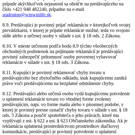
prípade akýchkoľvek nejasností sa obráťte na predávajúceho na
číslo +421 948 482240, prípadne na e-mail
sradostou@winwinlife.sk
.
8.9. Predávajúci je povinný prijať reklamáciu v ktorejkoľvek svojej
prevádzkarni, v ktorej je prijatie reklamácie možné, teda vo svojom
sídle alebo u určenej osoby v súlade s ust. § 18 ods. 2 Zákona.
8.10. V mieste určenom podľa bodu 8.9 týchto všeobecných
obchodných podmienok na prijímanie reklamácií je predávajúci
povinný zabezpečiť prítomnosť osoby poverenej vybavovať
reklamácie v súlade s ust. § 18 ods. 3 Zákona.
8.11. Kupujúci je povinný reklamovať chyby tovaru u
predávajúceho bez zbytočného odkladu, inak kupujúcemu zaniká
právo voči predávajúcemu na bezplatné odstránenie chyby.
8.12. Predávajúci alebo určená osoba vydá kupujúcemu potvrdenie
o uplatnení reklamácie tovaru vo vhodnej forme zvolenej
predávajúcim, napr. vo forme mailu alebo v písomnej podobe, v
ktorej je povinný presne označiť chyby tovaru v súlade s ust. § 18
ods. 5 Zákona a poučiť spotrebiteľa o jeho právach, ktoré mu
vyplývajú z ust. § 622 a ust. § 623 Občianskeho zákonníka. Ak je
reklamácia uplatnená prostredníctvom prostriedkov diaľkovej
komunikácie, predávajúci je povinný potvrdenie o uplatnení