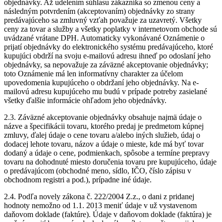
objednávky. Až udelením súhlasu zákazníka so zmenou ceny a
následným potvrdením (akceptovaním) objednávky zo strany
predávajúceho sa zmluvný vzťah považuje za uzavretý. Všetky
ceny za tovar a služby a všetky poplatky v internetovom obchode sú
uvádzané vrátane DPH. Automaticky vykonávané Oznámenie o
prijatí objednávky do elektronického systému predávajúceho, ktoré
kupujúci obdrží na svoju e-mailovú adresu ihneď po odoslaní jeho
objednávky, sa nepovažuje za záväzné akceptovanie objednávky;
toto Oznámenie má len informatívny charakter za účelom
upovedomenia kupujúceho o obdržaní jeho objednávky. Na e-
mailovú adresu kupujúceho mu budú v prípade potreby zasielané
všetky ďalšie informácie ohľadom jeho objednávky.
2.3. Záväzné akceptovanie objednávky obsahuje najmä údaje o
názve a špecifikácii tovaru, ktorého predaj je predmetom kúpnej
zmluvy, ďalej údaje o cene tovaru a/alebo iných služieb, údaj o
dodacej lehote tovaru, názov a údaje o mieste, kde má byť tovar
dodaný a údaje o cene, podmienkach, spôsobe a termíne prepravy
tovaru na dohodnuté miesto doručenia tovaru pre kupujúceho, údaje
o predávajúcom (obchodné meno, sídlo, IČO, číslo zápisu v
obchodnom registri a pod.), prípadne iné údaje.
2.4. Podľa novely zákona č. 222/2004 Z.z., o dani z pridanej
hodnoty nemožno od 1.1. 2013 meniť údaje v už vystavenom
daňovom doklade (faktúre). Údaje v daňovom doklade (faktúra) je