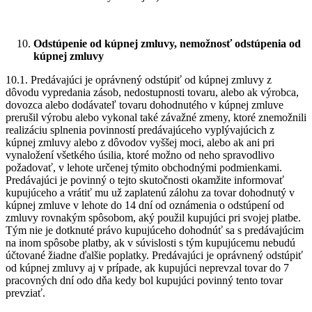
Odstúpenie od kúpnej zmluvy, nemožnosť odstúpenia od
kúpnej zmluvy
10.1. Predávajúci je oprávnený odstúpiť od kúpnej zmluvy z
dôvodu vypredania zásob, nedostupnosti tovaru, alebo ak výrobca,
dovozca alebo dodávateľ tovaru dohodnutého v kúpnej zmluve
prerušil výrobu alebo vykonal také závažné zmeny, ktoré znemožnili
realizáciu splnenia povinností predávajúceho vyplývajúcich z
kúpnej zmluvy alebo z dôvodov vyššej moci, alebo ak ani pri
vynaložení všetkého úsilia, ktoré možno od neho spravodlivo
požadovať, v lehote určenej týmito obchodnými podmienkami.
Predávajúci je povinný o tejto skutočnosti okamžite informovať
kupujúceho a vrátiť mu už zaplatenú zálohu za tovar dohodnutý v
kúpnej zmluve v lehote do 14 dní od oznámenia o odstúpení od
zmluvy rovnakým spôsobom, aký použil kupujúci pri svojej platbe.
Tým nie je dotknuté právo kupujúceho dohodnúť sa s predávajúcim
na inom spôsobe platby, ak v súvislosti s tým kupujúcemu nebudú
účtované žiadne ďalšie poplatky. Predávajúci je oprávnený odstúpiť
od kúpnej zmluvy aj v prípade, ak kupujúci neprevzal tovar do 7
pracovných dní odo dňa kedy bol kupujúci povinný tento tovar
prevziať.