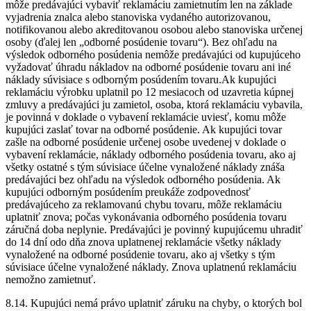
môže predávajúci vybaviť reklamáciu zamietnutím len na základe
vyjadrenia znalca alebo stanoviska vydaného autorizovanou,
notifikovanou alebo akreditovanou osobou alebo stanoviska určenej
osoby (ďalej len „odborné posúdenie tovaru“). Bez ohľadu na
výsledok odborného posúdenia nemôže predávajúci od kupujúceho
vyžadovať úhradu nákladov na odborné posúdenie tovaru ani iné
náklady súvisiace s odborným posúdením tovaru.Ak kupujúci
reklamáciu výrobku uplatnil po 12 mesiacoch od uzavretia kúpnej
zmluvy a predávajúci ju zamietol, osoba, ktorá reklamáciu vybavila,
je povinná v doklade o vybavení reklamácie uviesť, komu môže
kupujúci zaslať tovar na odborné posúdenie. Ak kupujúci tovar
zašle na odborné posúdenie určenej osobe uvedenej v doklade o
vybavení reklamácie, náklady odborného posúdenia tovaru, ako aj
všetky ostatné s tým súvisiace účelne vynaložené náklady znáša
predávajúci bez ohľadu na výsledok odborného posúdenia. Ak
kupujúci odborným posúdením preukáže zodpovednosť
predávajúceho za reklamovanú chybu tovaru, môže reklamáciu
uplatniť znova; počas vykonávania odborného posúdenia tovaru
záručná doba neplynie. Predávajúci je povinný kupujúcemu uhradiť
do 14 dní odo dňa znova uplatnenej reklamácie všetky náklady
vynaložené na odborné posúdenie tovaru, ako aj všetky s tým
súvisiace účelne vynaložené náklady. Znova uplatnenú reklamáciu
nemožno zamietnuť.
8.14. Kupujúci nemá právo uplatniť záruku na chyby, o ktorých bol