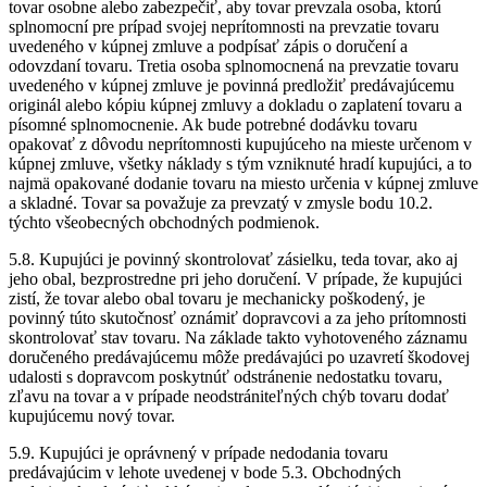
tovar osobne alebo zabezpečiť, aby tovar prevzala osoba, ktorú
splnomocní pre prípad svojej neprítomnosti na prevzatie tovaru
uvedeného v kúpnej zmluve a podpísať zápis o doručení a
odovzdaní tovaru. Tretia osoba splnomocnená na prevzatie tovaru
uvedeného v kúpnej zmluve je povinná predložiť predávajúcemu
originál alebo kópiu kúpnej zmluvy a dokladu o zaplatení tovaru a
písomné splnomocnenie. Ak bude potrebné dodávku tovaru
opakovať z dôvodu neprítomnosti kupujúceho na mieste určenom v
kúpnej zmluve, všetky náklady s tým vzniknuté hradí kupujúci, a to
najmä opakované dodanie tovaru na miesto určenia v kúpnej zmluve
a skladné. Tovar sa považuje za prevzatý v zmysle bodu 10.2.
týchto všeobecných obchodných podmienok.
5.8. Kupujúci je povinný skontrolovať zásielku, teda tovar, ako aj
jeho obal, bezprostredne pri jeho doručení. V prípade, že kupujúci
zistí, že tovar alebo obal tovaru je mechanicky poškodený, je
povinný túto skutočnosť oznámiť dopravcovi a za jeho prítomnosti
skontrolovať stav tovaru. Na základe takto vyhotoveného záznamu
doručeného predávajúcemu môže predávajúci po uzavretí škodovej
udalosti s dopravcom poskytnúť odstránenie nedostatku tovaru,
zľavu na tovar a v prípade neodstrániteľných chýb tovaru dodať
kupujúcemu nový tovar.
5.9. Kupujúci je oprávnený v prípade nedodania tovaru
predávajúcim v lehote uvedenej v bode 5.3. Obchodných