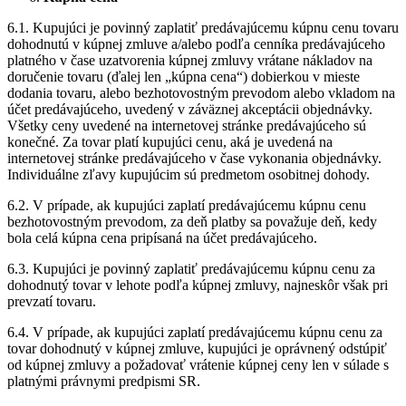
6.1. Kupujúci je povinný zaplatiť predávajúcemu kúpnu cenu tovaru
dohodnutú v kúpnej zmluve a/alebo podľa cenníka predávajúceho
platného v čase uzatvorenia kúpnej zmluvy vrátane nákladov na
doručenie tovaru (ďalej len „kúpna cena“) dobierkou v mieste
dodania tovaru, alebo bezhotovostným prevodom alebo vkladom na
účet predávajúceho, uvedený v záväznej akceptácii objednávky.
Všetky ceny uvedené na internetovej stránke predávajúceho sú
konečné. Za tovar platí kupujúci cenu, aká je uvedená na
internetovej stránke predávajúceho v čase vykonania objednávky.
Individuálne zľavy kupujúcim sú predmetom osobitnej dohody.
6.2. V prípade, ak kupujúci zaplatí predávajúcemu kúpnu cenu
bezhotovostným prevodom, za deň platby sa považuje deň, kedy
bola celá kúpna cena pripísaná na účet predávajúceho.
6.3. Kupujúci je povinný zaplatiť predávajúcemu kúpnu cenu za
dohodnutý tovar v lehote podľa kúpnej zmluvy, najneskôr však pri
prevzatí tovaru.
6.4. V prípade, ak kupujúci zaplatí predávajúcemu kúpnu cenu za
tovar dohodnutý v kúpnej zmluve, kupujúci je oprávnený odstúpiť
od kúpnej zmluvy a požadovať vrátenie kúpnej ceny len v súlade s
platnými právnymi predpismi SR.