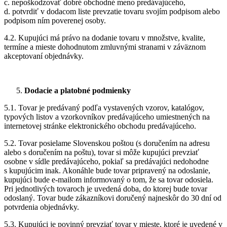
c. nepoškodzovať dobré obchodné meno predávajúceho,
d. potvrdiť v dodacom liste prevzatie tovaru svojím podpisom alebo
podpisom ním poverenej osoby.
4.2. Kupujúci má právo na dodanie tovaru v množstve, kvalite,
termíne a mieste dohodnutom zmluvnými stranami v záväznom
akceptovaní objednávky.
Dodacie a platobné podmienky
5.1. Tovar je predávaný podľa vystavených vzorov, katalógov,
typových listov a vzorkovníkov predávajúceho umiestnených na
internetovej stránke elektronického obchodu predávajúceho.
5.2. Tovar posielame Slovenskou poštou (s doručením na adresu
alebo s doručením na poštu), tovar si môže kupujúci prevziať
osobne v sídle predávajúceho, pokiaľ sa predávajúci nedohodne
s kupujúcim inak. Akonáhle bude tovar pripravený na odoslanie,
kupujúci bude e-mailom informovaný o tom, že sa tovar odosiela.
Pri jednotlivých tovaroch je uvedená doba, do ktorej bude tovar
odoslaný. Tovar bude zákazníkovi doručený najneskôr do 30 dní od
potvrdenia objednávky.
5.3. Kupujúci je povinný prevziať tovar v mieste, ktoré je uvedené v