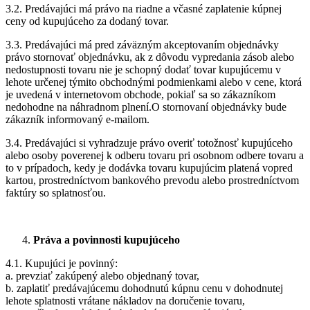
3.2. Predávajúci má právo na riadne a včasné zaplatenie kúpnej
ceny od kupujúceho za dodaný tovar.
3.3. Predávajúci má pred záväzným akceptovaním objednávky
právo stornovať objednávku, ak z dôvodu vypredania zásob alebo
nedostupnosti tovaru nie je schopný dodať tovar kupujúcemu v
lehote určenej týmito obchodnými podmienkami alebo v cene, ktorá
je uvedená v internetovom obchode, pokiaľ sa so zákazníkom
nedohodne na náhradnom plnení.O stornovaní objednávky bude
zákazník informovaný e-mailom.
3.4. Predávajúci si vyhradzuje právo overiť totožnosť kupujúceho
alebo osoby poverenej k odberu tovaru pri osobnom odbere tovaru a
to v prípadoch, kedy je dodávka tovaru kupujúcim platená vopred
kartou, prostredníctvom bankového prevodu alebo prostredníctvom
faktúry so splatnosťou.
Práva a povinnosti kupujúceho
4.1. Kupujúci je povinný:
a. prevziať zakúpený alebo objednaný tovar,
b. zaplatiť predávajúcemu dohodnutú kúpnu cenu v dohodnutej
lehote splatnosti vrátane nákladov na doručenie tovaru,