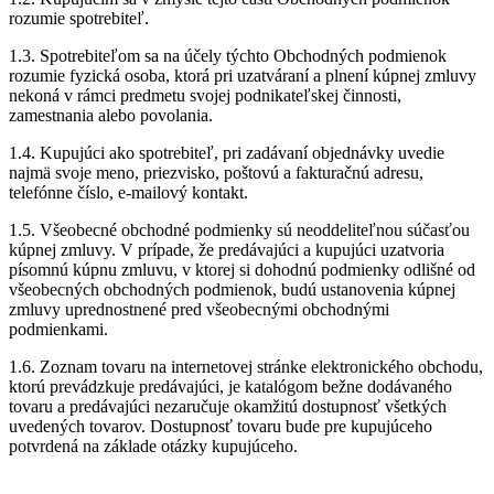
rozumie spotrebiteľ.
1.3. Spotrebiteľom sa na účely týchto Obchodných podmienok
rozumie fyzická osoba, ktorá pri uzatváraní a plnení kúpnej zmluvy
nekoná v rámci predmetu svojej podnikateľskej činnosti,
zamestnania alebo povolania.
1.4. Kupujúci ako spotrebiteľ, pri zadávaní objednávky uvedie
najmä svoje meno, priezvisko, poštovú a fakturačnú adresu,
telefónne číslo, e-mailový kontakt.
1.5. Všeobecné obchodné podmienky sú neoddeliteľnou súčasťou
kúpnej zmluvy. V prípade, že predávajúci a kupujúci uzatvoria
písomnú kúpnu zmluvu, v ktorej si dohodnú podmienky odlišné od
všeobecných obchodných podmienok, budú ustanovenia kúpnej
zmluvy uprednostnené pred všeobecnými obchodnými
podmienkami.
1.6. Zoznam tovaru na internetovej stránke elektronického obchodu,
ktorú prevádzkuje predávajúci, je katalógom bežne dodávaného
tovaru a predávajúci nezaručuje okamžitú dostupnosť všetkých
uvedených tovarov. Dostupnosť tovaru bude pre kupujúceho
potvrdená na základe otázky kupujúceho.