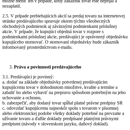
možné meniť len v prípade, kedy zákazník tovar ešte neprijal a
nezaplatil.
2.5. V prípade prebiehajúcich akcií sa predaj tovaru na internetovej
stránke predávajúceho spravuje okrem týchto všeobecných
obchodných podmienok aj záväznými podmienkami príslušnej
akcie. V prípade, že kupujúci objedná tovar v rozpore s
podmienkami príslušnej akcie, predávajúci je oprávnený objednávku
kupujúceho stornovať. O stornovaní objednávky bude zákazník
informovaný prostredníctvom e-mailu.
Práva a povinnosti predávajúceho
3.1. Predávajúci je povinný:
a. dodať na základe objednávky potvrdenej predávajúcim
kupujúcemu tovar v dohodnutom množstve, kvalite a termíne a
zabaliť ho alebo vybaviť na prepravu spôsobom potrebným na jeho
uchovanie a ochranu,
b. zabezpečiť, aby dodaný tovar spĺňal platné právne predpisy SR
c. odovzdať kupujúcemu najneskôr spolu s tovarom v písomnej
alebo elektronickej podobe všetky doklady potrebné na prevzatie a
užívanie tovaru a ďalšie doklady predpísané platnými právnymi
predpismi (návody v slovenskom jazyku, daňový doklad).