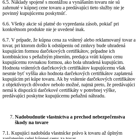
6.5. Náklady spojené s montážou a vynášaním tovaru nie sú
zahrnuté v kúpnej cene tovaru a predávajúci tieto služby nie je
povinný kupujúcemu poskytnúť.
6.6. Všetky akcie sú platné do vypredania zásob, pokiaľ pri
konkrétnom produkte nie je uvedené inak.
6.7. V prípade, že kúpna cena za vrátený alebo reklamovaný tovar a
tovar, pri ktorom došlo k odstúpeniu od zmluvy bude uhradená
kupujúcim formou darčekových certifikátov, prípadne ich
kombináciou s peňažným plnením, predajca vráti kúpnu cenu
kupujúcemu rovnakou formou, ako bola uhradená kupujúcim.
Hodnota vrátených darčekových certifikátov kupujúcemu však
nesmie byť vyššia ako hodnota darčekových certifikátov zaplatená
kupujúcim pri kúpe tovaru. Ak by vrátenie darčekových certifikátov
z objektívnych dôvodov nebolo možné, najmä preto, že predávajúci
nemá k dispozícii darčekové certifikáty v potrebnej výške,
predávajúci poskytne kupujúcemu peňažnú náhradu.
Nadobudnutie vlastníctva a prechod nebezpečenstva
škody na tovare
7.1. Kupujúci nadobúda vlastnícke právo k tovaru až úplným
zaplatením celej kúpnej ceny za tovar.