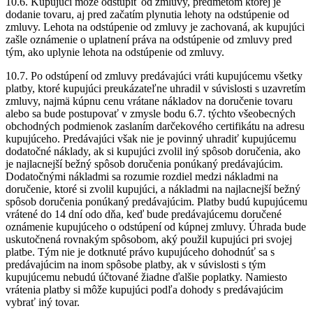
10.6. Kupujúci môže odstúpiť od zmluvy, predmetom ktorej je
dodanie tovaru, aj pred začatím plynutia lehoty na odstúpenie od
zmluvy. Lehota na odstúpenie od zmluvy je zachovaná, ak kupujúci
zašle oznámenie o uplatnení práva na odstúpenie od zmluvy pred
tým, ako uplynie lehota na odstúpenie od zmluvy.
10.7. Po odstúpení od zmluvy predávajúci vráti kupujúcemu všetky
platby, ktoré kupujúci preukázateľne uhradil v súvislosti s uzavretím
zmluvy, najmä kúpnu cenu vrátane nákladov na doručenie tovaru
alebo sa bude postupovať v zmysle bodu 6.7. týchto všeobecných
obchodných podmienok zaslaním darčekového certifikátu na adresu
kupujúceho. Predávajúci však nie je povinný uhradiť kupujúcemu
dodatočné náklady, ak si kupujúci zvolil iný spôsob doručenia, ako
je najlacnejší bežný spôsob doručenia ponúkaný predávajúcim.
Dodatočnými nákladmi sa rozumie rozdiel medzi nákladmi na
doručenie, ktoré si zvolil kupujúci, a nákladmi na najlacnejší bežný
spôsob doručenia ponúkaný predávajúcim. Platby budú kupujúcemu
vrátené do 14 dní odo dňa, keď bude predávajúcemu doručené
oznámenie kupujúceho o odstúpení od kúpnej zmluvy. Úhrada bude
uskutočnená rovnakým spôsobom, aký použil kupujúci pri svojej
platbe. Tým nie je dotknuté právo kupujúceho dohodnúť sa s
predávajúcim na inom spôsobe platby, ak v súvislosti s tým
kupujúcemu nebudú účtované žiadne ďalšie poplatky. Namiesto
vrátenia platby si môže kupujúci podľa dohody s predávajúcim
vybrať iný tovar.