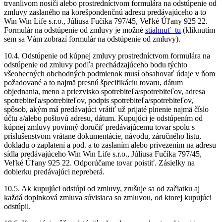
trvanlivom nosiči alebo prostredníctvom formulára na odstúpenie od
zmluvy zaslaného na korešpondenčnú adresu predávajúceho a to
Win Win Life s.r.o., Júliusa Fučíka 797/45, Veľké Úľany 925 22.
Formulár na odstúpenie od zmluvy je možné
stiahnuť tu
(kliknutím
sem sa Vám zobrazí formulár na odstúpenie od zmluvy).
10.4. Odstúpenie od kúpnej zmluvy prostredníctvom formulára na
odstúpenie od zmluvy podľa prechádzajúceho bodu týchto
všeobecných obchodných podmienok musí obsahovať údaje v ňom
požadované a to najmä presnú špecifikáciu tovaru, dátum
objednania, meno a priezvisko spotrebiteľa/spotrebiteľov, adresa
spotrebiteľa/spotrebiteľov, podpis spotrebiteľa/spotrebiteľov,
spôsob, akým má predávajúci vrátiť už prijaté plnenie najmä číslo
účtu a/alebo poštovú adresu, dátum. Kupujúci je odstúpením od
kúpnej zmluvy povinný doručiť predávajúcemu tovar spolu s
príslušenstvom vrátane dokumentácie, návodu, záručného listu,
dokladu o zaplatení a pod. a to zaslaním alebo privezením na adresu
sídla predávajúceho Win Win Life s.r.o., Júliusa Fučíka 797/45,
Veľké Úľany 925 22. Odporúčame tovar poistiť. Zásielky na
dobierku predávajúci nepreberá.
10.5. Ak kupujúci odstúpi od zmluvy, zrušuje sa od začiatku aj
každá doplnková zmluva súvisiaca so zmluvou, od ktorej kupujúci
odstúpil.