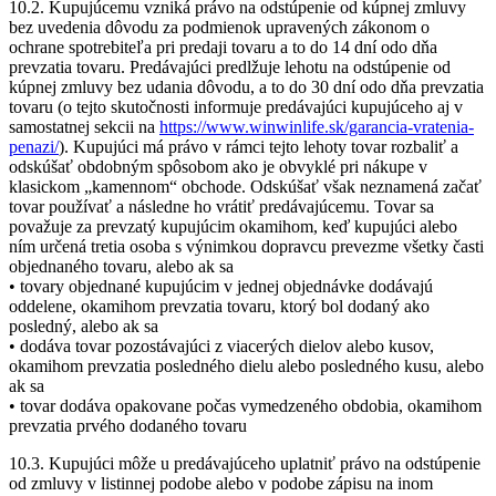
10.2. Kupujúcemu vzniká právo na odstúpenie od kúpnej zmluvy
bez uvedenia dôvodu za podmienok upravených zákonom o
ochrane spotrebiteľa pri predaji tovaru a to do 14 dní odo dňa
prevzatia tovaru. Predávajúci predlžuje lehotu na odstúpenie od
kúpnej zmluvy bez udania dôvodu, a to do 30 dní odo dňa prevzatia
tovaru (o tejto skutočnosti informuje predávajúci kupujúceho aj v
samostatnej sekcii na
https://www.winwinlife.sk/garancia-vratenia-
penazi/
). Kupujúci má právo v rámci tejto lehoty tovar rozbaliť a
odskúšať obdobným spôsobom ako je obvyklé pri nákupe v
klasickom „kamennom“ obchode. Odskúšať však neznamená začať
tovar používať a následne ho vrátiť predávajúcemu. Tovar sa
považuje za prevzatý kupujúcim okamihom, keď kupujúci alebo
ním určená tretia osoba s výnimkou dopravcu prevezme všetky časti
objednaného tovaru, alebo ak sa
• tovary objednané kupujúcim v jednej objednávke dodávajú
oddelene, okamihom prevzatia tovaru, ktorý bol dodaný ako
posledný, alebo ak sa
• dodáva tovar pozostávajúci z viacerých dielov alebo kusov,
okamihom prevzatia posledného dielu alebo posledného kusu, alebo
ak sa
• tovar dodáva opakovane počas vymedzeného obdobia, okamihom
prevzatia prvého dodaného tovaru
10.3. Kupujúci môže u predávajúceho uplatniť právo na odstúpenie
od zmluvy v listinnej podobe alebo v podobe zápisu na inom