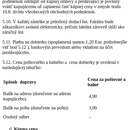
podmienok odstúpiť od kúpnej zmluvy a predávajúci je povinný
vrátiť kupujúcemu už zaplatenú časť kúpnej ceny v zmysle bodu
10.8. týchto všeobecných obchodných podmienok.
5.10. V každej zásielke je priložený dodací list. Faktúra bude
zákazníkovi zaslaná elektronicky, pričom faktúra zároveň slúži ako
záručný list.
5.11. Platba na dobierku (spoplatnená sumou 1,20 Eur, podrobnejšie
viď bod 5.12 ), bankovým prevodom alebo vkladom na účet
predávajúceho.
5.12. Cena poštovného a balného a cena dobierky je uvedená v
nasledujúcej tabuľke:
Cena za poštovné a
Spôsob dopravy
balné
Balík na adresu (doručenie na adresu
4,90
kupujúceho)
Balík na poštu (doručenie na poštu)
3,90
Osobný odber
–
Kúpna cena