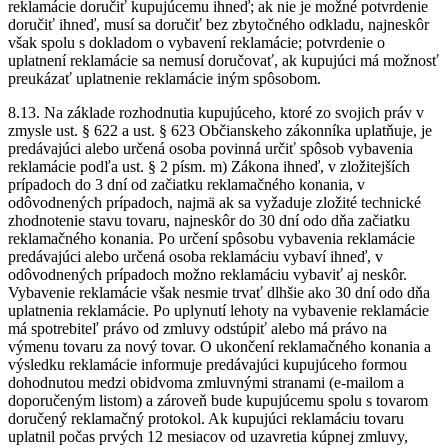
reklamácie doručiť kupujúcemu ihneď; ak nie je možné potvrdenie
doručiť ihneď, musí sa doručiť bez zbytočného odkladu, najneskôr
však spolu s dokladom o vybavení reklamácie; potvrdenie o
uplatnení reklamácie sa nemusí doručovať, ak kupujúci má možnosť
preukázať uplatnenie reklamácie iným spôsobom.
8.13. Na základe rozhodnutia kupujúceho, ktoré zo svojich práv v
zmysle ust. § 622 a ust. § 623 Občianskeho zákonníka uplatňuje, je
predávajúci alebo určená osoba povinná určiť spôsob vybavenia
reklamácie podľa ust. § 2 písm. m) Zákona ihneď, v zložitejších
prípadoch do 3 dní od začiatku reklamačného konania, v
odôvodnených prípadoch, najmä ak sa vyžaduje zložité technické
zhodnotenie stavu tovaru, najneskôr do 30 dní odo dňa začiatku
reklamačného konania. Po určení spôsobu vybavenia reklamácie
predávajúci alebo určená osoba reklamáciu vybaví ihneď, v
odôvodnených prípadoch možno reklamáciu vybaviť aj neskôr.
Vybavenie reklamácie však nesmie trvať dlhšie ako 30 dní odo dňa
uplatnenia reklamácie. Po uplynutí lehoty na vybavenie reklamácie
má spotrebiteľ právo od zmluvy odstúpiť alebo má právo na
výmenu tovaru za nový tovar. O ukončení reklamačného konania a
výsledku reklamácie informuje predávajúci kupujúceho formou
dohodnutou medzi obidvoma zmluvnými stranami (e-mailom a
doporučeným listom) a zároveň bude kupujúcemu spolu s tovarom
doručený reklamačný protokol. Ak kupujúci reklamáciu tovaru
uplatnil počas prvých 12 mesiacov od uzavretia kúpnej zmluvy,