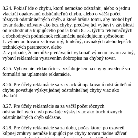
8.24. Pokiaľ ide o chybu, ktorú nemožno odstrániť, alebo o jednu
viackrát opakovanú odstrániteľnú chybu, alebo o väčší počet
rôznych odstrániteľných chýb, a ktoré bránia tomu, aby mohol byť
tovar riadne užívaný ako bez chyby, predávajúci vybaví v závislosti
od rozhodnutia kupujúceho podľa bodu 8.13. týchto reklamačných
a obchodných podmienok reklamáciu nasledujúcim spôsobom:
1. výmenou tovaru za tovar iný, funkčný, rovnakých alebo lepších
technických parametrov, alebo
2. v prípade, že nemôže predávajúci vykonať výmenu tovaru za iný,
vybaví reklamáciu vystavením dobropisu na chybný tovar.
8.25. Vybavenie reklamácie sa vzťahuje len na chyby uvedené vo
formulári na uplatnenie reklamácie.
8.26. Pre účely reklamácie sa za viackrát opakovanú odstrániteľnú
chybu považuje výskyt jednej odstrániteľnej chyby viac ako
dvakrát.
8.27. Pre účely reklamácie sa za väčší počet rôznych
odstrániteľných chýb považuje výskyt viac ako troch rôznych
odstrániteľných chýb súčasne.
8.28. Pre účely reklamácie sa za dobu, počas ktorej po uzavretí
kúpnej zmluvy nemôže kupujúci pre chyby tovaru riadne užívať